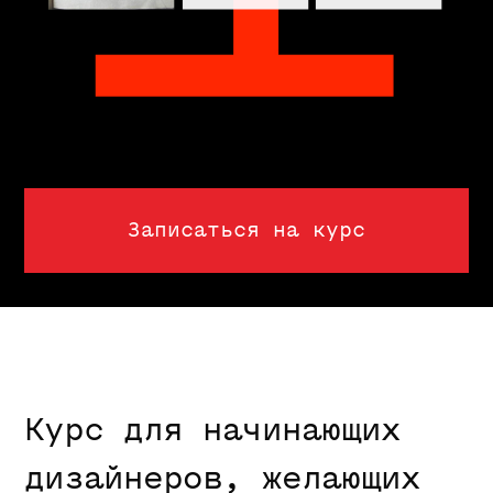
Курс для начинающих
дизайнеров, желающих
научиться дизайну
книги
Курс поможет разобраться
в истории и устройстве книги,
основах макетирования и верстки,
структурировании материалов
разной сложности, поможет
усилить портфолио новыми
работами, зарядит энергией.
Каждый урок состоит из живой
лекции, заданий, обсуждения
результатов, ответов на вопросы.