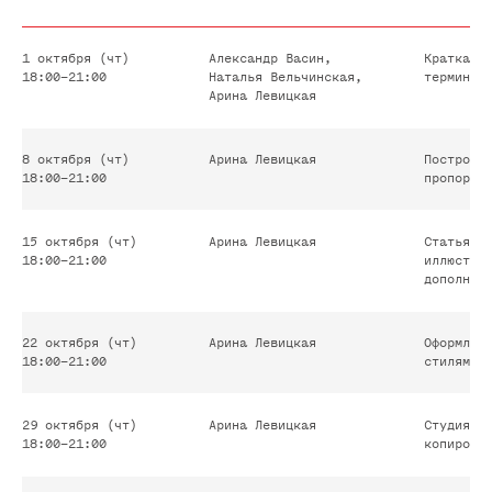
1 октября (чт)
Александр Васин,
Краткая 
18:00–21:00
Наталья Вельчинская,
термины,
Арина Левицкая
8 октября (чт)
Арина Левицкая
Построен
18:00–21:00
пропорци
Получить консультацию
15 октября (чт)
Арина Левицкая
Статья, 
18:00–21:00
иллюстра
дополнит
Наш менеджер в скором времени
свяжется с вами через Telegram
и ответит на все ваши вопросы
22 октября (чт)
Арина Левицкая
Оформлен
18:00–21:00
стилями,
касательно курса
29 октября (чт)
Арина Левицкая
Студия C
18:00–21:00
копирова