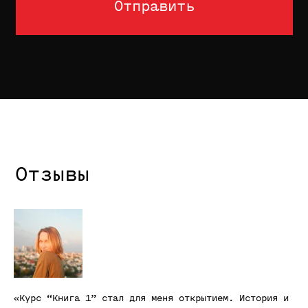
2013—2026 Typomania School
ИП: Васин Александр Андреевич
ИНН: 774303918827
Оферта
Refund policy:
This is a digital
product. Refunds are not available
after access is granted.
«Курс “Книга 1” стал для меня открытием. История и