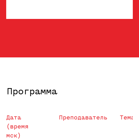
Дата
Преподаватель
Тема
(время
мск)