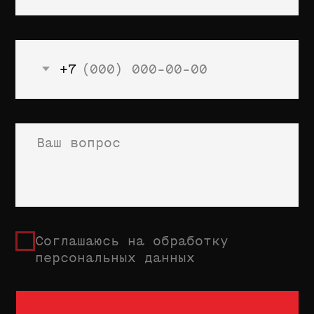
Если у вас есть вопросы,
напишите администратору школы
Марии в Telegram
@mmkuznetsova
ВКонтакте
Telegram