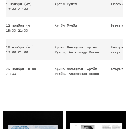
5 ноября (чт)
Артём Рулёв
Обложка,
18:00–21:00
12 ноября (чт)
Артём Рулёв
Книжная 
18:00–21:00
19 ноября (чт)
Арина Левицкая, Артём
Внутренн
18:00–21:00
Рулёв, Александр Васин
вопросы
+7
26 ноября 18:00–
Арина Левицкая, Артём
Открытый
21:00
Рулёв, Александр Васин
Соглашаюсь на обработку
персональных данных