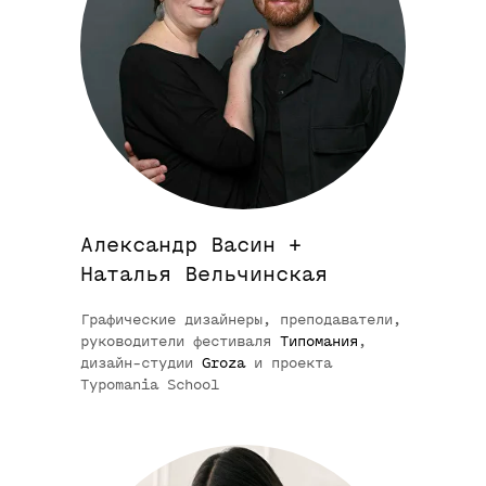
Начать обучение
Александр Васин +
Открыт набор в весеннюю группу.
Наталья Вельчинская
Старт — 1 октября. Место на
курсе бронируется только после
Графические дизайнеры, преподаватели,
оплаты
руководители фестиваля
Типомания
,
дизайн-студии
Groza
и проекта
Typomania School