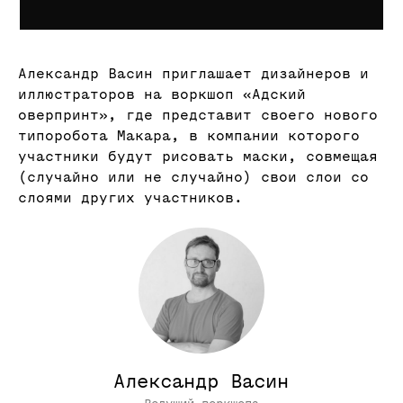
Александр Васин приглашает дизайнеров и
иллюстраторов на воркшоп «Адский
16, 23 апреля
оверпринт», где представит своего нового
типоробота Макара, в компании которого
Creative Vibe Coding —
участники будут рисовать маски, совмещая
Данные как визуальный
(случайно или не случайно) свои слои со
материал
слоями других участников.
2 занятия / 6 часов / онлайн
/ без опыта
Записаться
Александр Васин