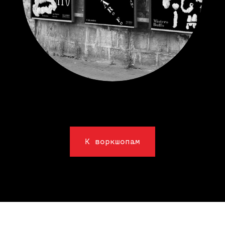
29 апреля, ср.
«Адский оверпринт»
c Александром Васиным
и типороботом Макаром
1 встреча / 1,5 часа / онлайн /
19:00—20:30
Записаться
К воркшопам