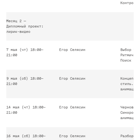
Контроль 
Месяц 2 —
Дипломный проект:
лирик-видео
7 мая (чт) 18:00–
Егор Селясин
Выбор тре
Соглашаюсь на обработку
21:00
Ритмическ
персональных данных
Поиск виз
Отправить
9 мая (сб) 18:00–
Егор Селясин
Концепция
21:00
стиль. Ст
анимации
14 мая (чт) 18:00–
Егор Селясин
Черновая 
21:00
Синхрониз
анимация 
Часто задаваемые
16 мая (сб) 18:00–
Егор Селясин
Разборы и
вопросы