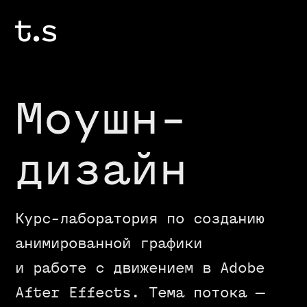
Моушн-
дизайн
Курс-лаборатория по созданию
анимированной графики
и работе с движением в Adobe
After Effects. Тема потока —
лирик-видео.
450 $/36 000 ₽
8 недель
Старт: 9 апреля