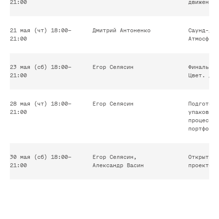
21:00
движения.
21 мая (чт) 18:00–
Дмитрий Антоненко
Саунд-диз
21:00
Атмосфера
23 мая (сб) 18:00–
Егор Селясин
Финальный
21:00
Цвет. Дет
28 мая (чт) 18:00–
Егор Селясин
Подготовк
21:00
упаковать
процесс. 
портфолио
30 мая (сб) 18:00–
Егор Селясин,
Открытый 
21:00
Александр Васин
проектов.