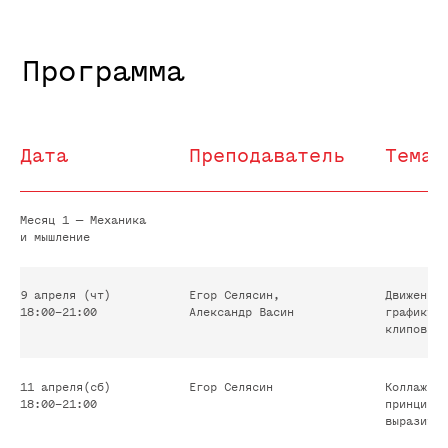
Графика для фестиваля YoungCon
от Yandex
Дата
Преподаватель
Тема
Месяц 1 — Механика
и мышление
Релиз обновления Recraft
9 апреля (чт)
Егор Селясин,
Движение 
18:00–21:00
Александр Васин
графику ж
клипов, а
11 апреля(сб)
Егор Селясин
Коллаж в 
18:00–21:00
принцип. 
выразител
Получить консультацию