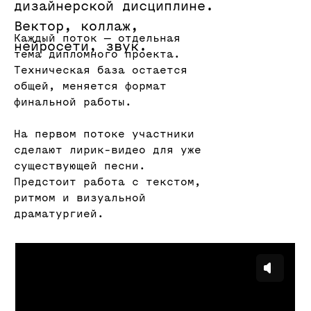
дизайнерской дисциплине.
Вектор, коллаж,
Каждый поток — отдельная
нейросети, звук.
тема дипломного проекта.
Техническая база остается
общей, меняется формат
финальной работы.
Lyric Video для группы Therr
На первом потоке участники
Maitz \ Егор Селясин и Кирилл
Лаптев
сделают лирик-видео для уже
существующей песни.
Предстоит работа с текстом,
ритмом и визуальной
драматургией.