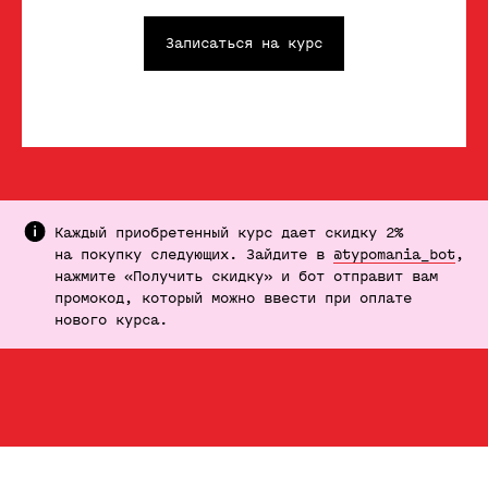
Записаться на курс
Работы Егора Селясина
Каждый приобретенный курс дает скидку 2%
на покупку следующих. Зайдите в
@typomania_bot
,
нажмите «Получить скидку» и бот отправит вам
промокод, который можно ввести при оплате
нового курса.
Упаковка юмористического шоу
на YouTube