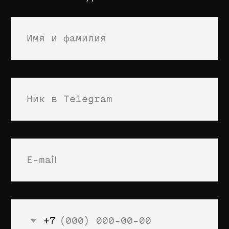
Если у вас есть вопросы,
напишите администратору школы
Марии в Telegram
@mmkuznetsova
ВКонтакте
Telegram
2013—2026 Typomania School
ИП: Васин Александр Андреевич
ИНН: 774303918827
Оферта
Refund policy:
This is a digital
product. Refunds are not available