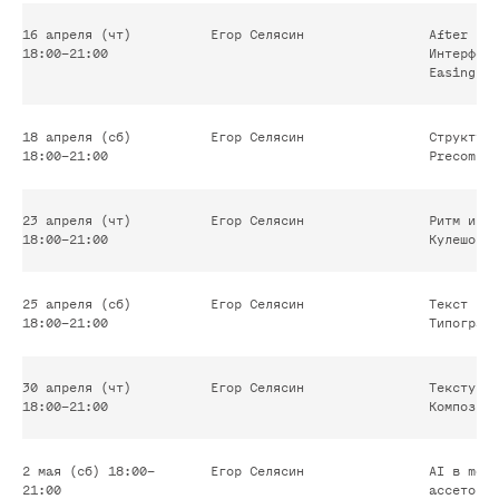
16 апреля (чт)
Егор Селясин
After Eff
18:00–21:00
Интерфейс
Наш менеджер в скором времени
Easing
свяжется с вами через Telegram
и ответит на все ваши вопросы
касательно курса
18 апреля (сб)
Егор Селясин
Структура
18:00–21:00
Precomp. 
23 апреля (чт)
Егор Селясин
Ритм и мо
18:00–21:00
Кулешова.
25 апреля (сб)
Егор Селясин
Текст в д
18:00–21:00
Типографи
30 апреля (чт)
Егор Селясин
Текстуры 
18:00–21:00
Композити
2 мая (сб) 18:00–
Егор Селясин
AI в moti
+7
21:00
ассетов. 