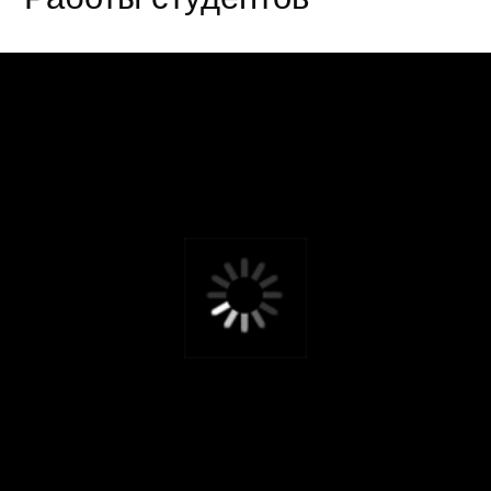
Аделина Фишова