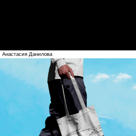
Аделина Фишова
Виктория Сталыбка