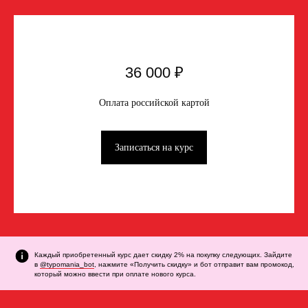
36 000 ₽
Оплата российской картой
Записаться на курс
Дарья Чертанова
Каждый приобретенный курс дает скидку 2% на покупку следующих. Зайдите
в
@typomania_bot
, нажмите «Получить скидку» и бот отправит вам промокод,
который можно ввести при оплате нового курса.