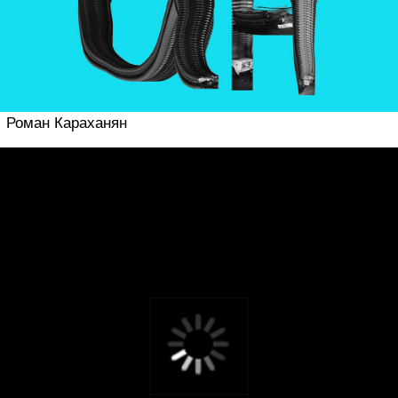
Ольга Подшибякина