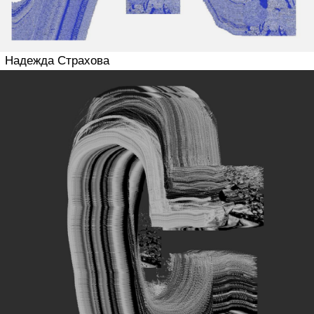
Михаил Никитишин
Татьяна Житкевич