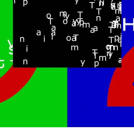
Базовый курс про
Touchdesigner для
дизайнеров
Цель курса — дать базовые знания
о нодовой среде и генеративном
дизайне и применить их на практике.